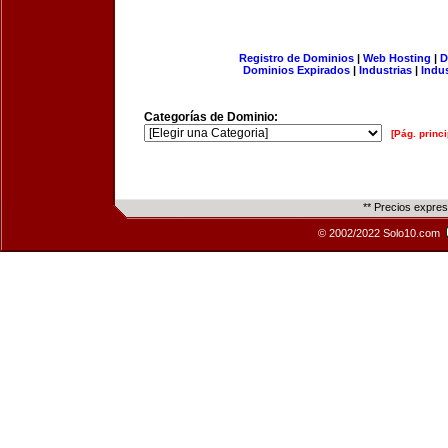
Registro de Dominios
|
Web Hosting
|
D
Dominios Expirados
|
Industrias
|
Indu
Categorías de Dominio:
[Pág. princi
** Precios expre
© 2002/2022 Solo10.com