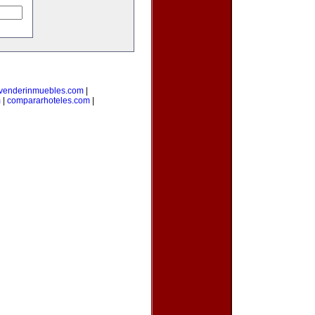
venderinmuebles.com
|
m
|
compararhoteles.com
|