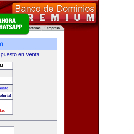
m
 puesto en Venta
OM
iedad
oferta!
tas