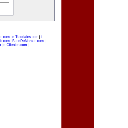
os.com
|
e-Tutoriales.com
|
i-
b.com
|
BaseDeMarcas.com
|
m
|
e-Clientes.com
|