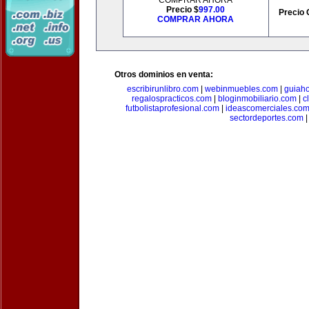
COMPRAR AHORA
Precio $
997.00
Precio 
COMPRAR AHORA
Otros dominios en venta:
escribirunlibro.com
|
webinmuebles.com
|
guiaho
regalospracticos.com
|
bloginmobiliario.com
|
c
futbolistaprofesional.com
|
ideascomerciales.co
sectordeportes.com
|