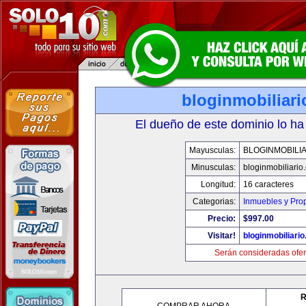
bloginmobiliar
El dueño de este dominio lo ha
Mayusculas:
BLOGINMOBILI
Minusculas:
bloginmobiliario
Longitud:
16 caracteres
Categorias:
Inmuebles y Pro
Precio:
$997.00
Visitar!
bloginmobiliari
Serán consideradas ofer
R