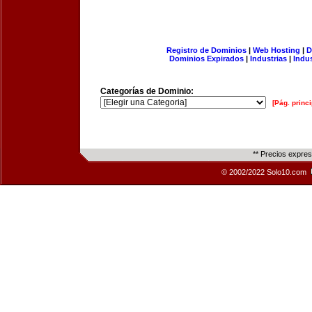
Registro de Dominios
|
Web Hosting
|
D
Dominios Expirados
|
Industrias
|
Indu
Categorías de Dominio:
[Pág. princi
** Precios expre
© 2002/2022 Solo10.com