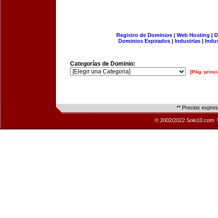
Registro de Dominios
|
Web Hosting
|
D
Dominios Expirados
|
Industrias
|
Indu
Categorías de Dominio:
[Pág. princi
** Precios expre
© 2002/2022 Solo10.com