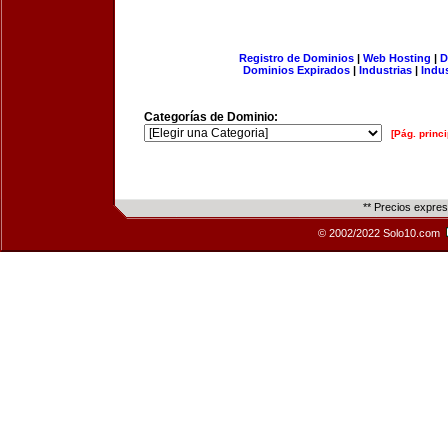
Registro de Dominios
|
Web Hosting
|
D
Dominios Expirados
|
Industrias
|
Indu
Categorías de Dominio:
[Pág. princi
** Precios expre
© 2002/2022 Solo10.com