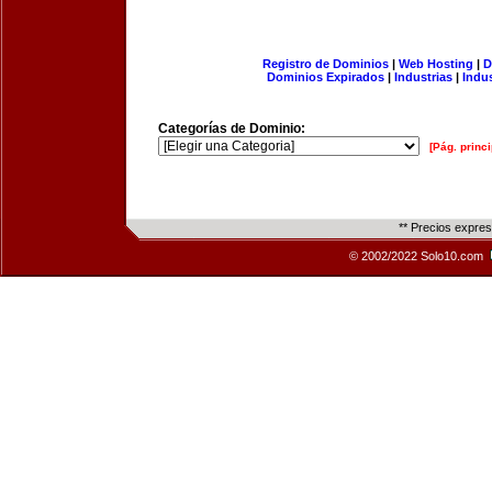
Registro de Dominios
|
Web Hosting
|
D
Dominios Expirados
|
Industrias
|
Indu
Categorías de Dominio:
[Pág. princi
** Precios expre
© 2002/2022 Solo10.com