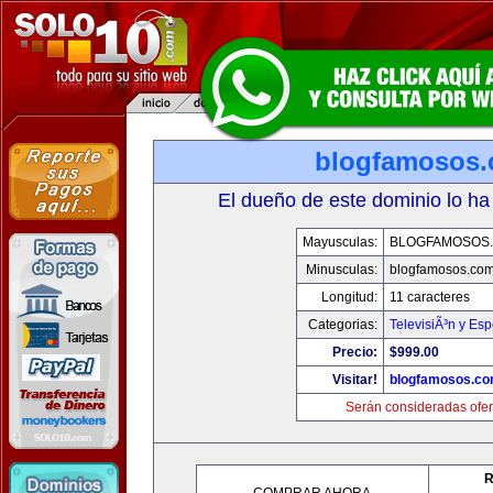
blogfamosos
El dueño de este dominio lo ha
Mayusculas:
BLOGFAMOSOS
Minusculas:
blogfamosos.co
Longitud:
11 caracteres
Categorias:
TelevisiÃ³n y Esp
Precio:
$999.00
Visitar!
blogfamosos.c
Serán consideradas ofer
R