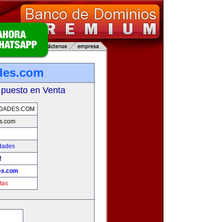
des.com
 puesto en Venta
DADES.COM
s.com
dades
!
es.com
tas