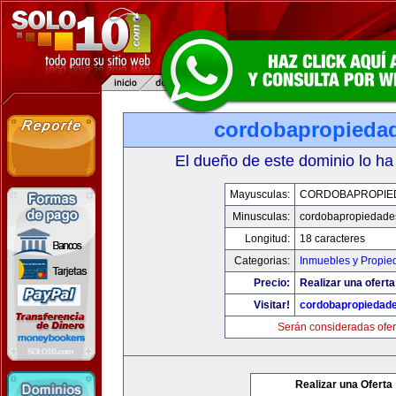
cordobapropieda
El dueño de este dominio lo ha
Mayusculas:
CORDOBAPROPIE
Minusculas:
cordobapropiedade
Longitud:
18 caracteres
Categorias:
Inmuebles y Propie
Precio:
Realizar una oferta
Visitar!
cordobapropiedad
Serán consideradas ofer
Realizar una Oferta