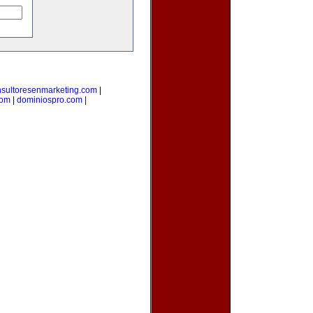
nsultoresenmarketing.com
|
com
|
dominiospro.com
|