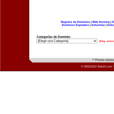
Registro de Dominios
|
Web Hosting
|
D
Dominios Expirados
|
Industrias
|
Indu
Categorías de Dominio:
[Pág. princi
** Precios expre
© 2002/2022 Solo10.com