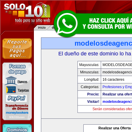
modelosdeagenc
El dueño de este dominio lo ha
Mayusculas:
MODELOSDEAGE
Minusculas:
modelosdeagenci
Longitud:
16 caracteres
Categorias:
Profesiones y Em
Precio:
Realizar una ofer
Visitar!
modelosdeagenc
Serán consideradas ofer
Realizar una Oferta