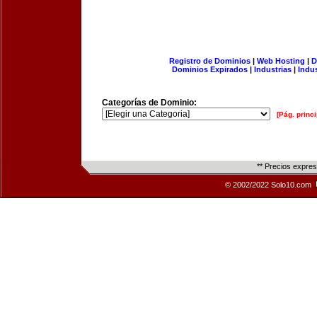
Registro de Dominios
|
Web Hosting
|
D
Dominios Expirados
|
Industrias
|
Indu
Categorías de Dominio:
[Pág. princi
** Precios expre
© 2002/2022 Solo10.com